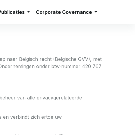
s
Persberichten
Contact
Nederlands
Publicaties
Corporate Governance
 naar Belgisch recht (Belgische GVV), met
van Ondernemingen onder btw‑nummer 420 767
 beheer van alle privacygerelateerde
 en verbindt zich ertoe uw