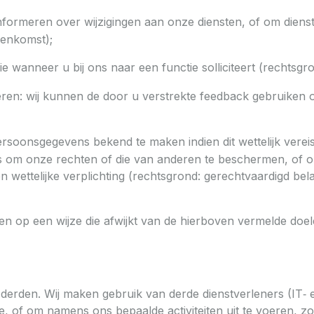
nformeren over wijzigingen aan onze diensten, of om diens
eenkomst);
ie wanneer u bij ons naar een functie solliciteert (rechtsg
eren: wij kunnen de door u verstrekte feedback gebruiken
oonsgegevens bekend te maken indien dit wettelijk vereist 
is om onze rechten of die van anderen te beschermen, of o
n wettelijke verplichting (rechtsgrond: gerechtvaardigd bela
n op een wijze die afwijkt van de hierboven vermelde doel
rden. Wij maken gebruik van derde dienstverleners (IT‑ en
e, of om namens ons bepaalde activiteiten uit te voeren, z