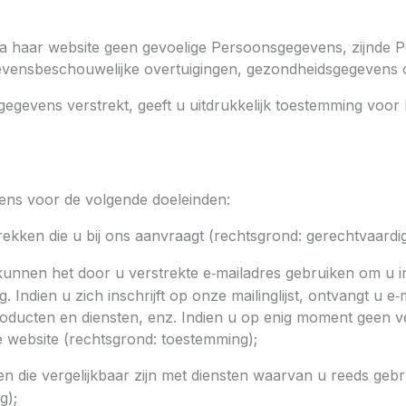
ia haar website geen gevoelige Persoonsgegevens, zijnde 
f levensbeschouwelijke overtuigingen, gezondheidsgegevens 
egevens verstrekt, geeft u uitdrukkelijk toestemming voo
ns voor de volgende doeleinden:
rekken die u bij ons aanvraagt (rechtsgrond: gerechtvaardi
j kunnen het door u verstrekte e‑mailadres gebruiken om u 
g. Indien u zich inschrijft op onze mailinglijst, ontvangt u
oducten en diensten, enz. Indien u op enig moment geen v
e website (rechtsgrond: toestemming);
 die vergelijkbaar zijn met diensten waarvan u reeds gebru
g);