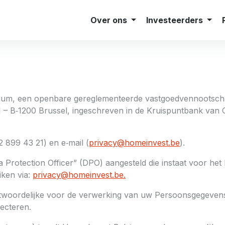
0,300%
Huurders
Makelaars
Job
ers
Over ons
Investeerders
ium, een openbare gereglementeerde vastgoedvennootschap
11 – B‑1200 Brussel, ingeschreven in de Kruispuntbank 
2 899 43 21) en e‑mail (
privacy@homeinvest.be
).
 Protection Officer” (DPO) aangesteld die instaat voor het
ken via:
privacy@homeinvest.be.
twoordelijke voor de verwerking van uw Persoonsgegevens
ecteren.