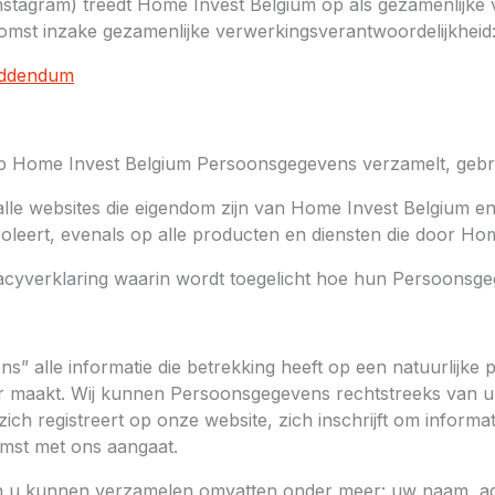
stagram) treedt Home Invest Belgium op als gezamenlijke
mst inzake gezamenlijke verwerkingsverantwoordelijkheid
_addendum
rop Home Invest Belgium Persoonsgegevens verzamelt, gebr
 alle websites die eigendom zijn van Home Invest Belgium
roleert, evenals op alle producten en diensten die door 
vacyverklaring waarin wordt toegelicht hoe hun Persoonsg
s” alle informatie die betrekking heeft op een natuurlijke
rbaar maakt. Wij kunnen Persoonsgegevens rechtstreeks van
zich registreert op onze website, zich inschrijft om informa
omst met ons aangaat.
van u kunnen verzamelen omvatten onder meer: uw naam, ad