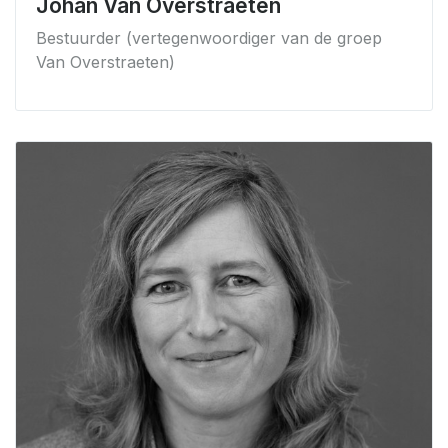
Johan Van Overstraeten
Bestuurder (vertegenwoordiger van de groep
Van Overstraeten)