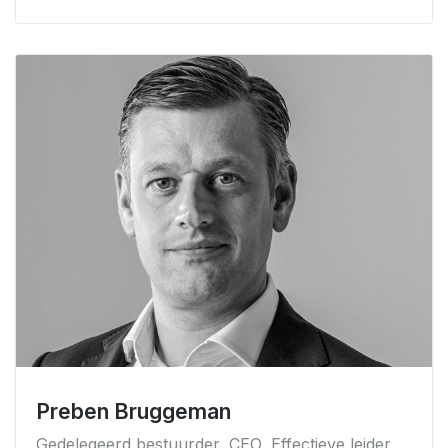
Preben Bruggeman
Gedelegeerd bestuurder, CEO, Effectieve leider