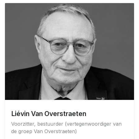
Liévin Van Overstraeten
Voorzitter, bestuurder (vertegenwoordiger van
de groep Van Overstraeten)